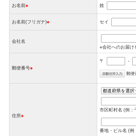
お名前
※
姓
お名前(フリガナ)
※
セイ
会社名
※会社へのお届け
〒
-
郵便番号
※
郵便
市区町村名 (例
住所
※
番地・ビル名 (例：1