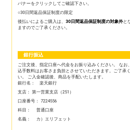
バナーをクリックしてご確認下さい。
○30日間返品保証制度の限定
後払いによるご購入は、
30日間返品保証制度の対象外
と
ますのでご了承ください。
銀行振込
ご注文後、指定口座へ代金をお振り込みください。 なお
込手数料はお客さま負担とさせていただきます。ご了承
い。 ご入金確認後、商品を手配いたします。
銀行名： 楽天銀行
支店： 第一営業支店（251）
口座番号： 7224556
科目： 普通口座
名義： カ）エリフェット