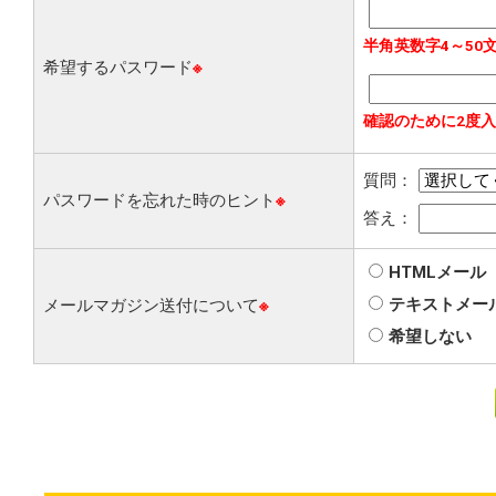
半角英数字4～50
希望するパスワード
※
確認のために2度
質問：
パスワードを忘れた時のヒント
※
答え：
HTMLメール
テキストメー
メールマガジン送付について
※
希望しない