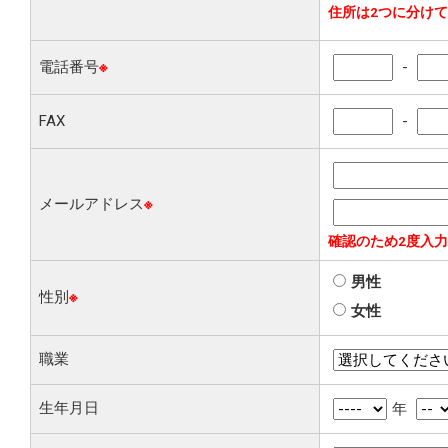
住所は2つに分け
電話番号
※
-
FAX
-
メールアドレス
※
確認のため2度入
男性
性別
※
女性
職業
生年月日
年