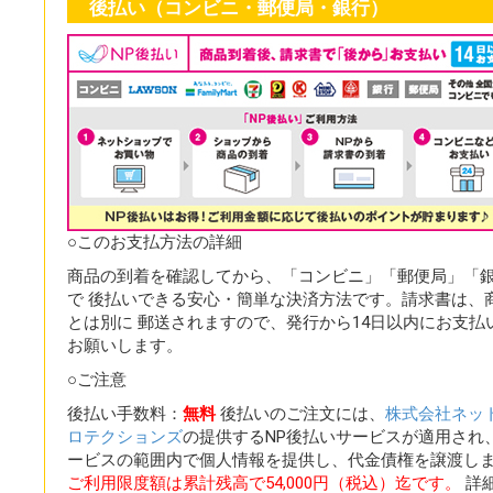
後払い（コンビニ・郵便局・銀行）
○このお支払方法の詳細
商品の到着を確認してから、「コンビニ」「郵便局」「
で 後払いできる安心・簡単な決済方法です。請求書は、
とは別に 郵送されますので、発行から14日以内にお支払
お願いします。
○ご注意
後払い手数料：
無料
後払いのご注文には、
株式会社ネッ
ロテクションズ
の提供するNP後払いサービスが適用され
ービスの範囲内で個人情報を提供し、代金債権を譲渡し
ご利用限度額は累計残高で54,000円（税込）迄です。
詳